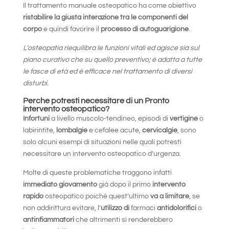
Il trattamento manuale osteopatico ha come obiettivo
ristabilire la giusta interazione tra le componenti del
corpo
e quindi favorire il
processo di autoguarigione
.
L’osteopatia riequilibra le funzioni vitali ed agisce sia sul
piano curativo che su quello preventivo; è adatta a tutte
le fasce di età ed è efficace nel trattamento di diversi
disturbi.
Perche potresti necessitare di un Pronto
intervento osteopatico?
Infortuni
a livello muscolo-tendineo, episodi di
vertigine
o
labirintite,
lombalgie
e cefalee acute,
cervicalgie
, sono
solo alcuni esempi di situazioni nelle quali potresti
necessitare un intervento osteopatico d’urgenza.
Molte di queste problematiche traggono infatti
immediato giovamento
già dopo il primo
intervento
rapido
osteopatico poiché quest’ultimo
va a limitare
, se
non addirittura evitare, l’
utilizzo di
farmaci
antidolorifici
o
antinfiammatori
che altrimenti si renderebbero