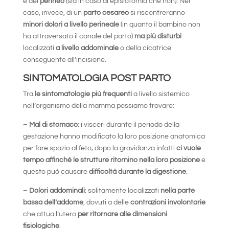
e del
perineo
(sia in caso di episiotomia che non). Nel
caso, invece, di un
parto cesareo
si riscontreranno
minori dolori a livello perineale
(in quanto il bambino non
ha attraversato il canale del parto)
ma più disturbi
localizzati
a livello addominale
o della cicatrice
conseguente all’incisione.
SINTOMATOLOGIA POST PARTO
Tra
le sintomatologie più frequenti
a livello sistemico
nell’organismo della mamma possiamo trovare:
–
Mal di stomaco
: i visceri durante il periodo della
gestazione hanno modificato la loro posizione anatomica
per fare spazio al feto; dopo la gravidanza infatti
ci vuole
tempo affinché le strutture ritornino nella loro posizione
e
questo può causare
difficoltà durante la digestione
.
–
Dolori addominali
: solitamente localizzati
nella parte
bassa dell’addome
, dovuti a delle
contrazioni involontarie
che attua l’utero
per ritornare alle dimensioni
fisiologiche
.