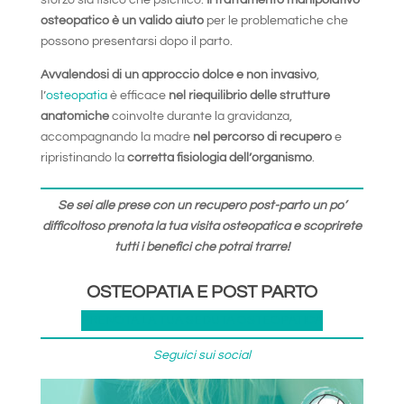
sforzo sia fisico che psichico.
Il trattamento manipolativo
osteopatico è un valido aiuto
per le problematiche che
possono presentarsi dopo il parto.
Avvalendosi di un approccio dolce e non invasivo
,
l’
osteopatia
è efficace
nel riequilibrio delle strutture
anatomiche
coinvolte durante la gravidanza,
accompagnando la madre
nel percorso di recupero
e
ripristinando la
corretta fisiologia dell’organismo
.
Se sei alle prese con un recupero post-parto un po’
difficoltoso prenota la tua visita osteopatica e scoprirete
tutti i benefici che potrai trarre!
OSTEOPATIA E POST PARTO
PRENOTA LA TUA SEDUTA OSTEOPATICA
Seguici sui social