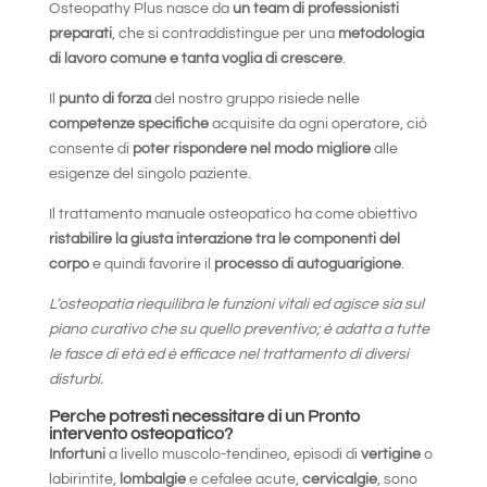
Osteopathy Plus nasce da
un team di professionisti
preparati
, che si contraddistingue per una
metodologia
di lavoro comune e tanta voglia di crescere
.
Il
punto di forza
del nostro gruppo risiede nelle
competenze specifiche
acquisite da ogni operatore, ciò
consente di
poter rispondere nel modo migliore
alle
esigenze del singolo paziente.
Il trattamento manuale osteopatico ha come obiettivo
ristabilire la giusta interazione tra le componenti del
corpo
e quindi favorire il
processo di autoguarigione
.
L’osteopatia riequilibra le funzioni vitali ed agisce sia sul
piano curativo che su quello preventivo; è adatta a tutte
le fasce di età ed è efficace nel trattamento di diversi
disturbi.
Perche potresti necessitare di un Pronto
intervento osteopatico?
Infortuni
a livello muscolo-tendineo, episodi di
vertigine
o
labirintite,
lombalgie
e cefalee acute,
cervicalgie
, sono