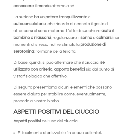
conoscere il mondo
attorno a sé.
La suzione
ha un potere tranquillizzante
e
autoconsolatorio
, che ricorda al neonato il gesto di
attaccarsi al seno materno. L’atto di succhiare
aiuta il
bambino a rilassarsi
, regolarizzare il
sonno
e
calmarsi
nei
momenti di stress; inoltre stimola la
produzione di
serotonina
: l’ormone della felicità.
Di base, quindi, si può affermare che il ciuccio,
se
utilizzato con criterio
,
apporta benefici
sia dal punto di
vista fisiologico che affettivo.
Di seguito presentiamo alcuni elementi che possono
essere d’aiuto per stabilire come, eventualmente,
proporlo al vostro bimbo.
ASPETTI POSITIVI DEL CIUCCIO
Aspetti positivi
dell’uso del ciuccio:
E’ facilmente sterilizzabile (in acqua bollente);