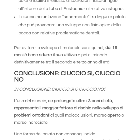
poiché facilita il reflusso di secrezioni nasofaringee
all’interno della tuba di Eustachio e il relativo ristagno;
Il ciuccio ha un’azione “schermante” tra lingua e palato
che può provocare uno sviluppo non fisiologico della
bocca con relative problematiche dentali.
Per evitare lo sviluppo di malocclusioni, quindi,
dai 18
mesi è bene ridurre il suo utilizzo
e poi eliminarlo
definitivamente tra il secondo e terzo anno di età
CONCLUSIONE: CIUCCIO SI, CIUCCIO
NO
IN CONCLUSIONE: CIUCCIO Sì O CIUCCIO NO?
L’uso del ciuccio,
se prolungato oltre i 3 anni di età,
rappresenta il maggior fattore di rischio nello sviluppo di
problemi ortodontici
quali malocclusioni, morso aperto o
morso incrociato.
Una forma del palato non consona, incide